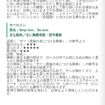
ヒレ本来の美味しさを堪能していただく為に、できるだけレア
に近い焼き加減で食べていただく事をお勧めします。
サイドマッスル（小腰筋）をはずして取り扱いされる場合もあ
りますが、分割しないままで十分美味しくいただけます。
ヒレはさらに、テート（お尻側）、シャトーブリアン（中央部
分）、フィレミニヨン（先端側）と分けられる事があります。
サーロイン
英名：Strip loin、Sir-loin
主な筋肉／主に胸最長筋・背半棘筋
語源／「サー（貴族の名につける敬称）」の称号より
脂の少なさ／★★★
柔らかさ／★★★★★
希少性／★★★
説明、特長／
腰椎に接する腰の部位で、ロースの中でも特にきめが細かく柔
らかい肉質が特徴です。
その美味しさから「サー（貴族の名につける敬称）」の称号を
与えられた事が名前の由来です。
リブロースよりも余分な脂は少なめで、サシが細かく入り、上
品な脂と赤身の旨みを楽しめるお肉です。
是非ステーキで食べていただきたい美味しい部位になります。
また、骨が付いたままの状態でステーキカットしたTボーンス
テーキ（ヒレがついているもの）や、Lボーンステーキ（ヒレ
を外したもの）も豪快で人気があります。
骨周り独特の旨味も加わり、お肉もより美味しくいただけま
す。