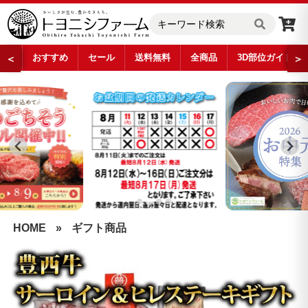
おすすめ
セール
送料無料
全商品
3D部位ガイド
＜
＞
…
HOME
»
ギフト商品