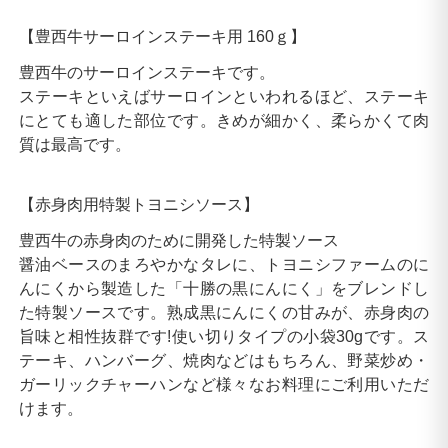
【豊西牛サーロインステーキ用 160ｇ】
豊西牛のサーロインステーキです。
ステーキといえばサーロインといわれるほど、ステーキ
にとても適した部位です。きめが細かく、柔らかくて肉
質は最高です。
【赤身肉用特製トヨニシソース】
豊西牛の赤身肉のために開発した特製ソース
醤油ベースのまろやかなタレに、トヨニシファームのに
んにくから製造した「十勝の黒にんにく」をブレンドし
た特製ソースです。熟成黒にんにくの甘みが、赤身肉の
旨味と相性抜群です!使い切りタイプの小袋30gです。ス
テーキ、ハンバーグ、焼肉などはもちろん、野菜炒め・
ガーリックチャーハンなど様々なお料理にご利用いただ
けます。