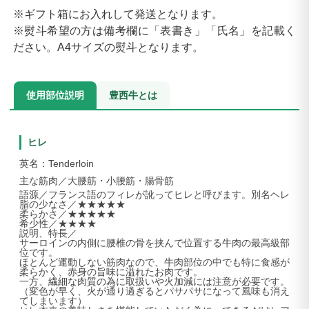
※ギフト箱にお入れして発送となります。
※熨斗希望の方は備考欄に「表書き」「氏名」を記載く
ださい。A4サイズの熨斗となります。
使用部位説明
豊西牛とは
ヒレ
英名：Tenderloin
主な筋肉／大腰筋・小腰筋・腸骨筋
語源／フランス語のフィレが訛ってヒレと呼びます。別名ヘレ
脂の少なさ／★★★★★
柔らかさ／★★★★★
希少性／★★★★
説明、特長／
サーロインの内側に腰椎の骨を挟んで位置する牛肉の最高級部
位です。
ほとんど運動しない筋肉なので、牛肉部位の中でも特に食感が
柔らかく、赤身の旨味に溢れたお肉です。
一方、繊細な肉質の為に取扱いや火加減には注意が必要です。
（変色が早く、火が通り過ぎるとパサパサになって風味も消え
てしまいます）