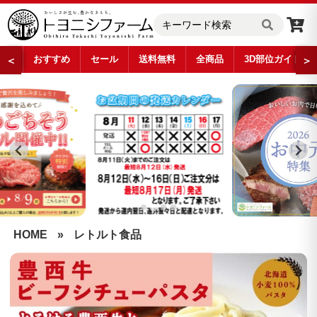
おすすめ
セール
送料無料
全商品
3D部位ガイド
＜
＞
…
HOME
»
レトルト食品