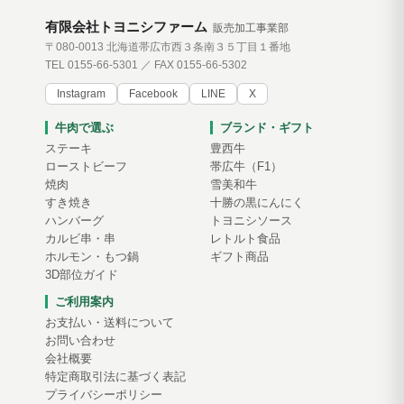
有限会社トヨニシファーム
販売加工事業部
〒080-0013 北海道帯広市西３条南３５丁目１番地
TEL 0155-66-5301 ／ FAX 0155-66-5302
Instagram
Facebook
LINE
X
牛肉で選ぶ
ブランド・ギフト
ステーキ
豊西牛
ローストビーフ
帯広牛（F1）
焼肉
雪美和牛
すき焼き
十勝の黒にんにく
ハンバーグ
トヨニシソース
カルビ串・串
レトルト食品
ホルモン・もつ鍋
ギフト商品
3D部位ガイド
ご利用案内
お支払い・送料について
お問い合わせ
会社概要
特定商取引法に基づく表記
プライバシーポリシー