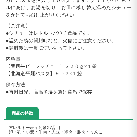
ろにパスタを投入し１０分茹でます。茹で上がったらザ
ルにあけ、お湯を切り、お皿に移し替え温めたシチュー
をかけてお召し上がりください。
【ご注意】
●シチューはレトルトパウチ食品です。
●温めた袋の開封時など、火傷にご注意ください。
●開封後は一度に使い切って下さい。
内容量
【豊西牛ビーフシチュー】２２０ｇ×１袋
【北海道平麺パスタ】９０ｇ×１袋
保存方法
●直射日光、高温多湿を避け常温で保存
商品の特徴
アレルギー表示対象27品目
卵・乳・小麦・牛肉・大豆・鶏肉・豚肉・りんご