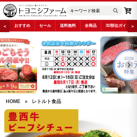
おすすめ
セール
送料無料
全商品
3D部位ガイド
＜
＞
…
HOME
»
レトルト食品