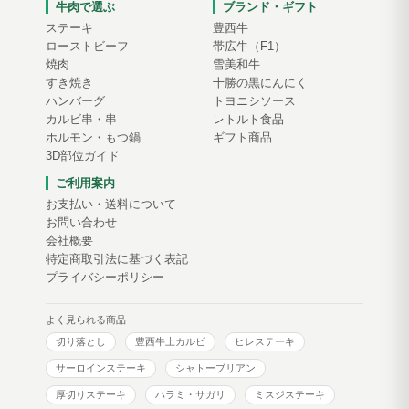
牛肉で選ぶ
ブランド・ギフト
ステーキ
豊西牛
ローストビーフ
帯広牛（F1）
焼肉
雪美和牛
すき焼き
十勝の黒にんにく
ハンバーグ
トヨニシソース
カルビ串・串
レトルト食品
ホルモン・もつ鍋
ギフト商品
3D部位ガイド
ご利用案内
お支払い・送料について
お問い合わせ
会社概要
特定商取引法に基づく表記
プライバシーポリシー
よく見られる商品
切り落とし
豊西牛上カルビ
ヒレステーキ
サーロインステーキ
シャトーブリアン
厚切りステーキ
ハラミ・サガリ
ミスジステーキ