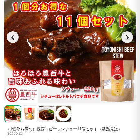
（1個分お得な）豊西牛ビーフシチュー11個セット（常温発送）
[
91068-11]