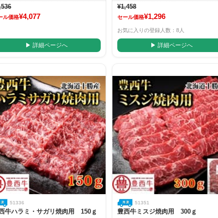
,536
¥1,458
¥4,077
¥1,296
ール価格
セール価格
お気に入りの登録人数：8人
▶ 詳細ページへ
▶ 詳細ページへ
51336
51351
西牛ハラミ・サガリ焼肉用 150ｇ
豊西牛ミスジ焼肉用 300ｇ