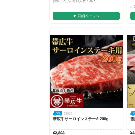
お気に入りの登録人数：36人
お
▶ 詳細ページへ
52620
帯広牛サーロインステーキ200g
雪
¥2,808
¥4