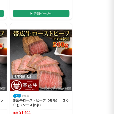
▶ 詳細ページへ
59548
（ソ
帯広牛ローストビーフ（モモ） ２０
０ｇ（ソース付き）
¥1,944
価格