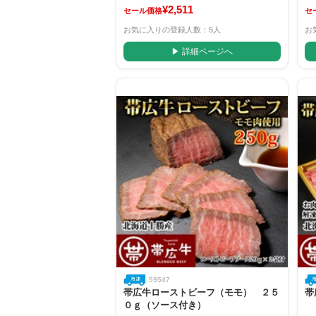
¥2,511
セール価格
セ
お気に入りの登録人数：5人
お
▶ 詳細ページへ
59547
帯広牛ローストビーフ（モモ） ２５
帯
０ｇ（ソース付き）