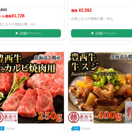
,944
¥2,592
価格
¥1,728
ール価格
お気に入りの登録人数：16人
気に入りの登録人数：4人
▶ 詳細ページへ
▶ 詳細ページへ
51344
51833