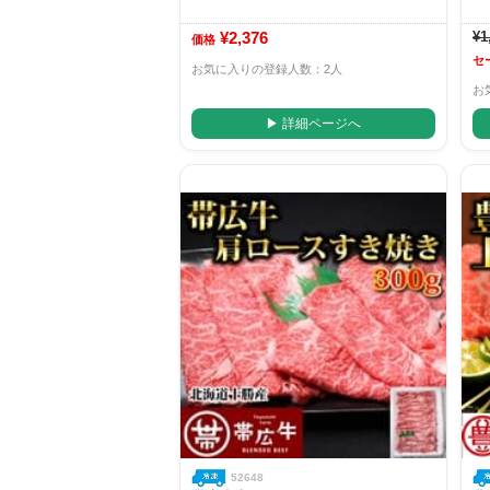
¥2,376
¥1
価格
セ
お気に入りの登録人数：2人
お
▶ 詳細ページへ
52648