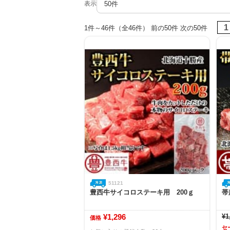
表示
1
1件～46件（全46件） 前の50件 次の50件
51121
豊西牛サイコロステーキ用 200ｇ
帯
¥1,296
¥1
価格
セ