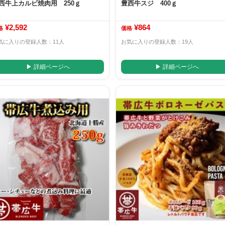
西牛上カルビ焼肉用 250ｇ
豊西牛スジ 400ｇ
¥2,592
¥864
格
価格
気に入りの登録人数：11人
お気に入りの登録人数：19人
▶ 詳細ページへ
▶ 詳細ページへ