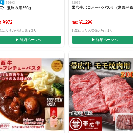
52603
91072
帯広牛ボロネーゼパスタ（常温発
広牛煮込み用250g
¥972
¥1,296
格
価格
気に入りの登録人数：3人
お気に入りの登録人数：1人
▶ 詳細ページへ
▶ 詳細ページへ