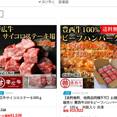
並び替え
52843
51561-36-99
広牛サイコロステーキ200ｇ
【送料無料、他商品同梱不可】お
箱売り 豊西牛100％ビーフハンバー
グ 120ｇ 36枚入り 冷凍
,728
¥15,822
価格
¥1,539
ール価格