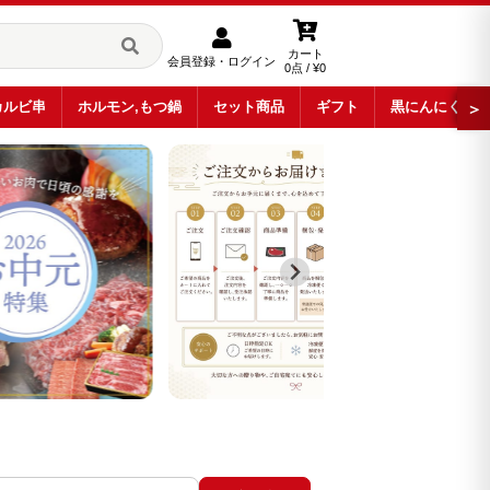
カート
会員登録・ログイン
0点 / ¥0
カルビ串
ホルモン,もつ鍋
セット商品
ギフト
黒にんにく
＞