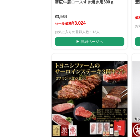
帯広牛肩ロースすき焼き用300ｇ
豊
¥3,564
価
¥3,024
セール価格
お
お気に入りの登録人数：13人
▶ 詳細ページへ