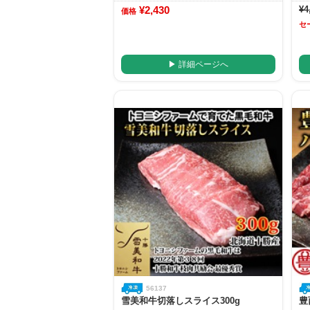
¥2,430
¥4
価格
セ
▶ 詳細ページへ
56137
雪美和牛切落しスライス300g
豊