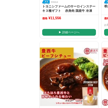
59664
トヨニシファームのサーロインステー
帯
キ３種ギフト 赤身肉 国産牛 冷凍
¥11,556
価格
価
お
▶ 詳細ページへ