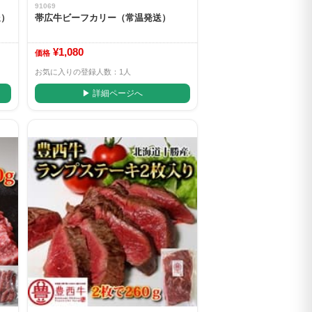
91069
送）
帯広牛ビーフカリー（常温発送）
¥1,080
価格
お気に入りの登録人数：1人
▶ 詳細ページへ