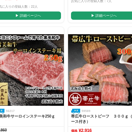
お気に入りの登録人数：7人
気に入りの登録人数：22人
▶ 詳細ページへ
▶ 詳細ページへ
56217
59589
美和牛サーロインステーキ250ｇ
帯広牛ローストビーフ ３００ｇ
ース付き）
,860
¥2,916
価格