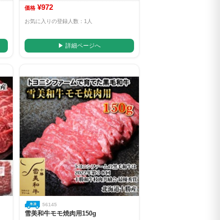
¥972
価格
お気に入りの登録人数：1人
▶ 詳細ページへ
56145
雪美和牛モモ焼肉用150g