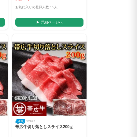
お気に入りの登録人数：5人
▶ 詳細ページへ
52674
帯広牛切り落としスライス200ｇ