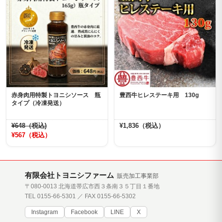
赤身肉用特製トヨニシソース 瓶
豊西牛ヒレステーキ用 130g
タイプ（冷凍発送）
¥648（税込)
¥1,836（税込）
¥567（税込）
有限会社トヨニシファーム
販売加工事業部
〒080-0013 北海道帯広市西３条南３５丁目１番地
TEL 0155-66-5301 ／ FAX 0155-66-5302
Instagram
Facebook
LINE
X