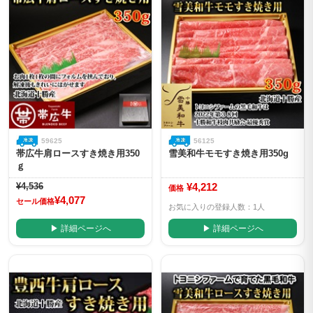
59625
56125
帯広牛肩ロースすき焼き用350
雪美和牛モモすき焼き用350g
ｇ
¥4,536
¥4,212
価格
¥4,077
セール価格
お気に入りの登録人数：1人
▶ 詳細ページへ
▶ 詳細ページへ