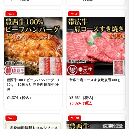
No.7
No.8
豊西牛100％ビーフハンバーグ 1
帯広牛肩ロースすき焼き用300ｇ
20ｇ 10枚入り 赤身肉 国産牛 冷
凍
¥4,374（税込）
¥3,564（税込)
¥3,024（税込）
No.9
No.10