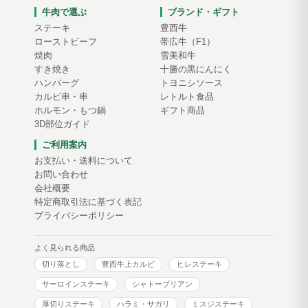
牛肉で選ぶ
ブランド・ギフト
ステーキ
豊西牛
ローストビーフ
帯広牛（F1）
焼肉
雪美和牛
すき焼き
十勝の黒にんにく
ハンバーグ
トヨニシソース
カルビ串・串
レトルト食品
ホルモン・もつ鍋
ギフト商品
3D部位ガイド
ご利用案内
お支払い・送料について
お問い合わせ
会社概要
特定商取引法に基づく表記
プライバシーポリシー
よく見られる商品
切り落とし
豊西牛上カルビ
ヒレステーキ
サーロインステーキ
シャトーブリアン
厚切りステーキ
ハラミ・サガリ
ミスジステーキ