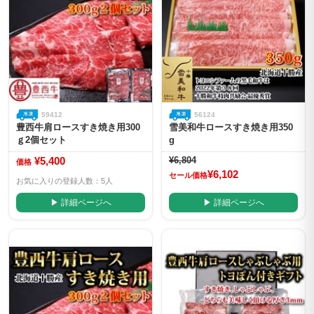
59412
56124
豊西牛肩ロースすき焼き用300
雪美和牛ロースすき焼き用350
ｇ2個セット
g
¥5,400
¥6,804
価格
¥6,102
セール価格
お気に入りの登録人数：5人
▶ 詳細ページへ
▶ 詳細ページへ