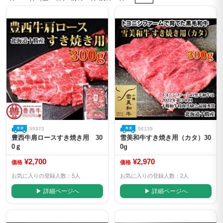
59373
56139
豊西牛肩ロースすき焼き用 30
雪美和牛すき焼き用（カタ）30
0ｇ
0g
¥2,700
¥2,970
価格
価格
お気に入りの登録人数：5人
お気に入りの登録人数：2人
▶ 詳細ページへ
▶ 詳細ページへ