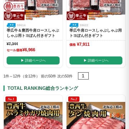
59614
59622
帯広牛＆豊西牛肩ロースしゃぶ
帯広牛肩ロースしゃぶしゃぶ用
しゃぶ用トヨぽん付きギフト
トヨぽん付きギフト
¥7,344
¥7,911
価格
¥6,966
セール価格
▶ 詳細ページへ
▶ 詳細ページへ
1
1件～12件（全12件） 前の50件 次の50件
TOTAL RANKING
総合ランキング
No.1
No.2