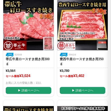
52648
59624
帯広牛肩ロースすき焼き用300
豊西牛肩ロースすき焼き用350
ｇ
ｇ
¥3,564
¥3,780
¥3,024
¥3,402
セール価格
セール価格
お気に入りの登録人数：13人
▶ 詳細ページへ
▶ 詳細ページへ