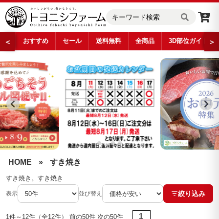
おすすめ
セール
送料無料
全商品
3D部位ガイド
＜
＞
すき焼き
…
HOME
»
すき焼き
すき焼き。すき焼き
絞り込み
表示
並び替え
1
1件～12件（全12件） 前の50件 次の50件