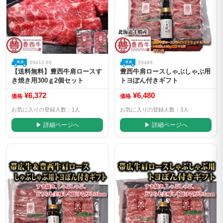
59412-99
59489
【送料無料】豊西牛肩ロースす
豊西牛肩ロースしゃぶしゃぶ用
き焼き用300ｇ2個セット
トヨぽん付きギフト
¥6,372
¥6,480
価格
価格
お気に入りの登録人数：1人
お気に入りの登録人数：3人
▶ 詳細ページへ
▶ 詳細ページへ