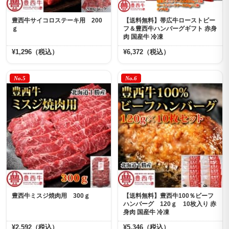
豊西牛サイコロステーキ用 200
【送料無料】帯広牛ローストビー
ｇ
フ＆豊西牛ハンバーグギフト 赤身
肉 国産牛 冷凍
¥1,296（税込）
¥6,372（税込）
No.5
No.6
豊西牛ミスジ焼肉用 300ｇ
【送料無料】豊西牛100％ビーフ
ハンバーグ 120ｇ 10枚入り 赤
身肉 国産牛 冷凍
¥2,592（税込）
¥5,346（税込）