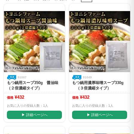
91007
91049
もつ鍋用スープ350g 醤油味
もつ鍋用濃厚味噌スープ330g
（２倍濃縮タイプ）
（３倍濃縮タイプ）
¥432
¥432
価格
価格
お気に入りの登録人数：1人
お気に入りの登録人数：1人
▶ 詳細ページへ
▶ 詳細ページへ