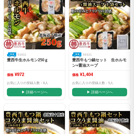
51811
59321
豊西牛生ホルモン250ｇ
豊西牛もつ鍋セット 生ホルモ
ン+醤油スープ
¥972
¥1,404
価格
価格
お気に入りの登録人数：6人
お気に入りの登録人数：5人
▶ 詳細ページへ
▶ 詳細ページへ