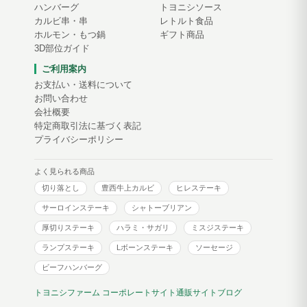
ハンバーグ
トヨニシソース
カルビ串・串
レトルト食品
ホルモン・もつ鍋
ギフト商品
3D部位ガイド
ご利用案内
お支払い・送料について
お問い合わせ
会社概要
特定商取引法に基づく表記
プライバシーポリシー
よく見られる商品
切り落とし
豊西牛上カルビ
ヒレステーキ
サーロインステーキ
シャトーブリアン
厚切りステーキ
ハラミ・サガリ
ミスジステーキ
ランプステーキ
Lボーンステーキ
ソーセージ
ビーフハンバーグ
トヨニシファーム コーポレートサイト
通販サイトブログ