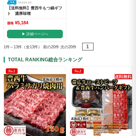
59499-99
【送料無料】豊西牛もつ鍋ギフ
ト 濃厚味噌
¥5,184
価格
▶ 詳細ページへ
1
1件～13件（全13件） 前の20件 次の20件
TOTAL RANKING
総合ランキング
No.1
No.2