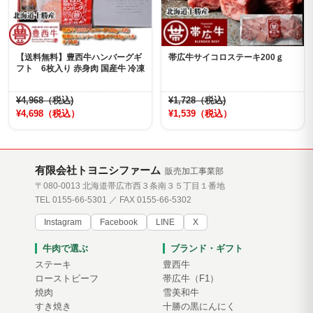
【送料無料】豊西牛ハンバーグギ
帯広牛サイコロステーキ200ｇ
フト 6枚入り 赤身肉 国産牛 冷凍
¥4,968（税込)
¥1,728（税込)
¥4,698（税込）
¥1,539（税込）
有限会社トヨニシファーム
販売加工事業部
〒080-0013 北海道帯広市西３条南３５丁目１番地
TEL 0155-66-5301 ／ FAX 0155-66-5302
Instagram
Facebook
LINE
X
牛肉で選ぶ
ブランド・ギフト
ステーキ
豊西牛
ローストビーフ
帯広牛（F1）
焼肉
雪美和牛
すき焼き
十勝の黒にんにく