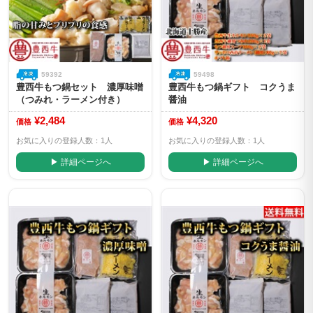
59392
59498
豊西牛もつ鍋セット 濃厚味噌
豊西牛もつ鍋ギフト コクうま
（つみれ・ラーメン付き）
醤油
¥2,484
¥4,320
価格
価格
お気に入りの登録人数：1人
お気に入りの登録人数：1人
▶ 詳細ページへ
▶ 詳細ページへ