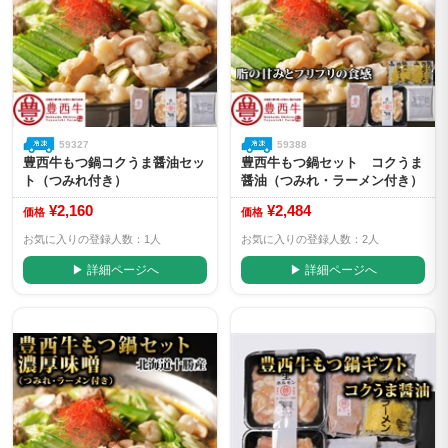
59327
59388
豊西牛もつ鍋コクうま醤油セッ
豊西牛もつ鍋セット コクうま
ト（つみれ付き）
醤油（つみれ・ラーメン付き）
¥2,160
¥2,484
価格
価格
お気に入りの登録人数：1人
お気に入りの登録人数：2人
▶ 詳細ページへ
▶ 詳細ページへ