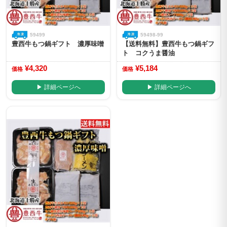
59499
59498-99
豊西牛もつ鍋ギフト 濃厚味噌
【送料無料】豊西牛もつ鍋ギフ
ト コクうま醤油
¥4,320
¥5,184
価格
価格
▶ 詳細ページへ
▶ 詳細ページへ