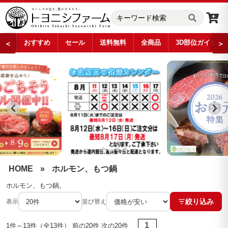
おすすめ
セール
送料無料
全商品
3D部位ガイド
＜
＞
ホルモン、もつ鍋
…
HOME
»
ホルモン、もつ鍋
ホルモン、もつ鍋。
絞り込み
表示
並び替え
1
1件～13件（全13件） 前の20件 次の20件