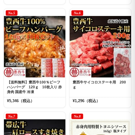
No.5
No.6
【送料無料】豊西牛100％ビーフ
豊西牛サイコロステーキ用 200
ハンバーグ 120ｇ 10枚入り 赤
ｇ
身肉 国産牛 冷凍
¥5,346（税込）
¥1,296（税込）
No.7
No.8