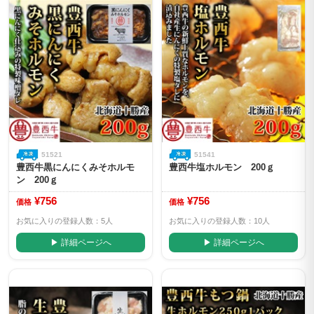
51521
51541
豊西牛黒にんにくみそホルモ
豊西牛塩ホルモン 200ｇ
ン 200ｇ
¥756
¥756
価格
価格
お気に入りの登録人数：5人
お気に入りの登録人数：10人
▶ 詳細ページへ
▶ 詳細ページへ