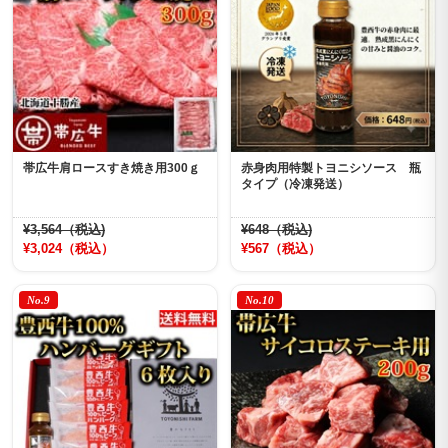
帯広牛肩ロースすき焼き用300ｇ
赤身肉用特製トヨニシソース 瓶
タイプ（冷凍発送）
¥3,564（税込)
¥648（税込)
¥3,024（税込）
¥567（税込）
No.9
No.10