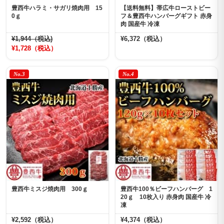
豊西牛ハラミ・サガリ焼肉用 15
【送料無料】帯広牛ローストビー
0ｇ
フ＆豊西牛ハンバーグギフト 赤身
肉 国産牛 冷凍
¥1,944（税込)
¥6,372（税込）
¥1,728（税込）
No.3
No.4
豊西牛ミスジ焼肉用 300ｇ
豊西牛100％ビーフハンバーグ 1
20ｇ 10枚入り 赤身肉 国産牛 冷
凍
¥2,592（税込）
¥4,374（税込）