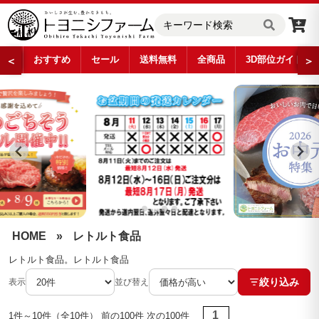
おすすめ
セール
送料無料
全商品
3D部位ガイド
＜
＞
レトルト食品
…
HOME
»
レトルト食品
レトルト食品。レトルト食品
絞り込み
表示
並び替え
1
1件～10件（全10件） 前の100件 次の100件