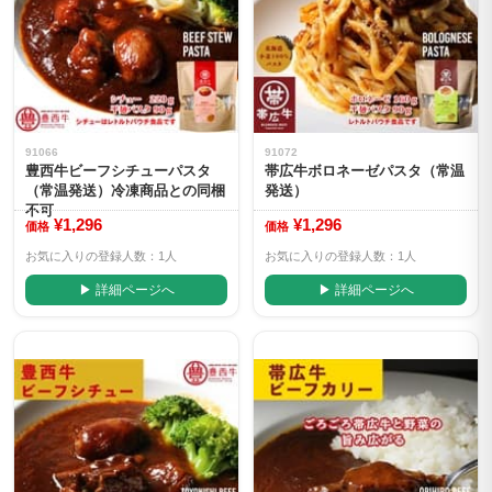
91066
91072
豊西牛ビーフシチューパスタ
帯広牛ボロネーゼパスタ（常温
（常温発送）冷凍商品との同梱
発送）
不可
¥1,296
¥1,296
価格
価格
お気に入りの登録人数：1人
お気に入りの登録人数：1人
▶ 詳細ページへ
▶ 詳細ページへ