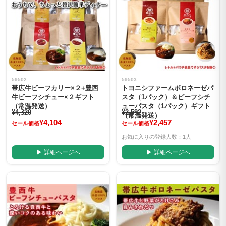
59502
59503
帯広牛ビーフカリー×２+豊西
トヨニシファームボロネーゼパ
牛ビーフシチュー×２ギフト
スタ（1パック）＆ビーフシチ
（常温発送）
ューパスタ（1パック）ギフト
¥4,320
¥2,592
（常温発送）
¥4,104
¥2,457
セール価格
セール価格
お気に入りの登録人数：1人
▶ 詳細ページへ
▶ 詳細ページへ