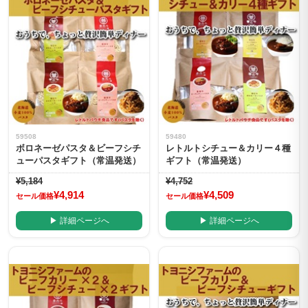
59508
59480
ボロネーゼパスタ＆ビーフシチ
レトルトシチュー＆カリー４種
ューパスタギフト（常温発送）
ギフト（常温発送）
¥5,184
¥4,752
¥4,914
¥4,509
セール価格
セール価格
▶ 詳細ページへ
▶ 詳細ページへ