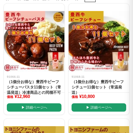
91066-11
91068-11
（1個分お得な）豊西牛ビーフ
（1個分お得な）豊西牛ビーフ
シチューパスタ11個セット（常
シチュー11個セット（常温発
温発送）冷凍商品との同梱不可
送）
¥12,960
¥10,800
価格
価格
▶ 詳細ページへ
▶ 詳細ページへ