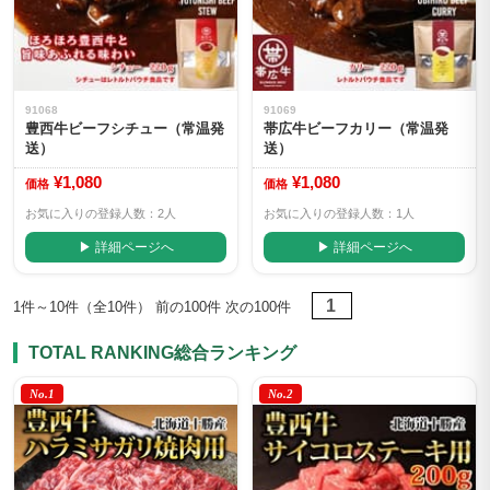
91068
91069
豊西牛ビーフシチュー（常温発
帯広牛ビーフカリー（常温発
送）
送）
¥1,080
¥1,080
価格
価格
お気に入りの登録人数：2人
お気に入りの登録人数：1人
▶ 詳細ページへ
▶ 詳細ページへ
1
1件～10件（全10件） 前の100件 次の100件
TOTAL RANKING
総合ランキング
No.1
No.2