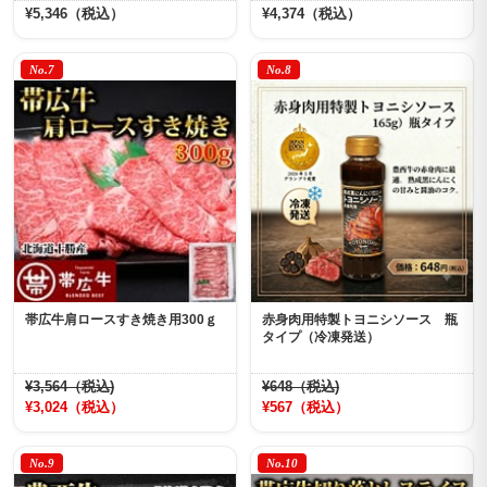
¥5,346（税込）
¥4,374（税込）
No.7
No.8
帯広牛肩ロースすき焼き用300ｇ
赤身肉用特製トヨニシソース 瓶
タイプ（冷凍発送）
¥3,564（税込)
¥648（税込)
¥3,024（税込）
¥567（税込）
No.9
No.10