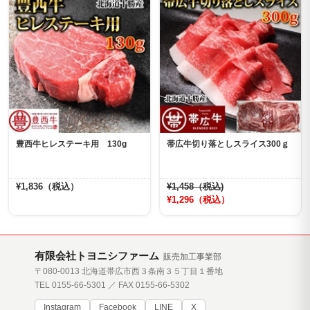
豊西牛ヒレステーキ用 130g
帯広牛切り落としスライス300ｇ
¥1,836（税込）
¥1,458（税込)
¥1,296（税込）
有限会社トヨニシファーム
販売加工事業部
〒080-0013 北海道帯広市西３条南３５丁目１番地
TEL 0155-66-5301 ／ FAX 0155-66-5302
Instagram
Facebook
LINE
X