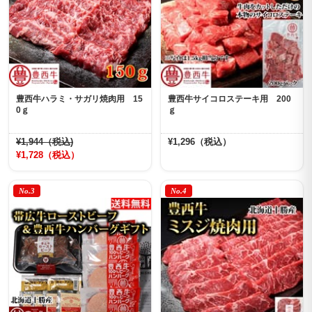
豊西牛ハラミ・サガリ焼肉用 15
豊西牛サイコロステーキ用 200
0ｇ
ｇ
¥1,944（税込)
¥1,296（税込）
¥1,728（税込）
No.3
No.4