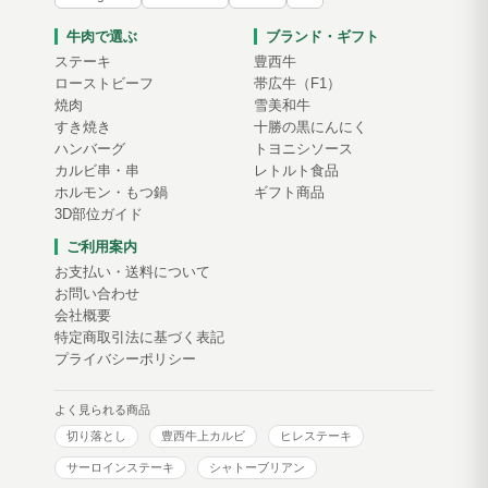
牛肉で選ぶ
ブランド・ギフト
ステーキ
豊西牛
ローストビーフ
帯広牛（F1）
焼肉
雪美和牛
すき焼き
十勝の黒にんにく
ハンバーグ
トヨニシソース
カルビ串・串
レトルト食品
ホルモン・もつ鍋
ギフト商品
3D部位ガイド
ご利用案内
お支払い・送料について
お問い合わせ
会社概要
特定商取引法に基づく表記
プライバシーポリシー
よく見られる商品
切り落とし
豊西牛上カルビ
ヒレステーキ
サーロインステーキ
シャトーブリアン